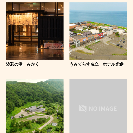
汐彩の湯 みかく
うみてらす名立 ホテル光鱗